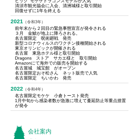
ビッグﾞモケケドラゴンズモデルが人気
清須市観光協会に入会、清洲城様と取引開始
回復せずに1年を終える
2021
（令和3年）
前年末から２回目の緊急事態宣言が発令される
３月 金鯱が地上に降ろされる。
名古屋限定 呪術廻戦 発売
新型コロナウィルスのワクチン接種開始される
東京オリンピックが開催される
名古屋 東急ホテル様と取引開始
Dragons ストア サカエ様と 取引開始
Amazonにて海外での販売を開始する
名古屋城 城宝館 がオープン
名古屋限定おそ松さん ネット販売で人気
名古屋限定 ちいかわ 発売
2022
（令和4年）
名古屋限定モケケ 小倉トースト発売
1月中旬から感染者数が急激に増えて蔓延防止等重点措置
が発令
会社案内