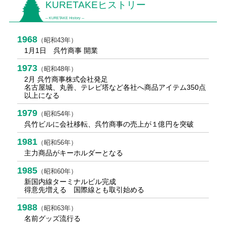
KURETAKEヒストリー
─ KURETAKE History ─
1968
（昭和43年）
1月1日 呉竹商事 開業
1973
（昭和48年）
2月 呉竹商事株式会社発足
名古屋城、丸善、テレビ塔など各社へ商品アイテム350点
以上になる
1979
（昭和54年）
呉竹ビルに会社移転、呉竹商事の売上が１億円を突破
1981
（昭和56年）
主力商品がキーホルダーとなる
1985
（昭和60年）
新国内線ターミナルビル完成
得意先増える 国際線とも取引始める
1988
（昭和63年）
名前グッズ流行る