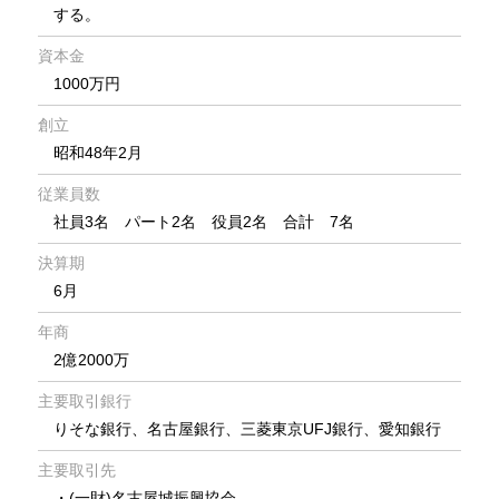
する。
資本金
1000万円
創立
昭和48年2月
従業員数
社員3名 パート2名 役員2名 合計 7名
決算期
6月
年商
2億2000万
主要取引銀行
りそな銀行、名古屋銀行、三菱東京UFJ銀行、愛知銀行
主要取引先
・(一財)名古屋城振興協会