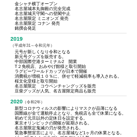
金シャチ横丁オープン
名古屋城本丸御殿の完全完成
名古屋城天守閣への登閣中止
名古屋限定 ミニオンズ 発売
名古屋限定 コナン 発売
銘撰会発足
2019
（平成年31～令和元年）
元号が新しくなり令和となる
新元号グッズを販売する。
中部国際空港ターミナル2 開業
T２免税店、おみやげ館様と取引開始
ラグビーワールドカップが日本で開催
消費税が増税１０％に、併せて軽減税率も導入される。
桜文化堂様と取引開始
名古屋限定 コウペンチャングッズを販売
豆柴グッズが人気、名古屋限定商品も販売
2020
（令和2年）
新型コロナウィルスの影響によりマスクが品薄になる
国際線が全て運航停止となり、免税店も全て休業になる。
初めて元旦以外の定休日を設定する。
東京オリンピックの開催が延期される。
名古屋限定鬼滅の刃が発売される。
緊急事態宣言により、名古屋城など1ヶ月の休業となる。